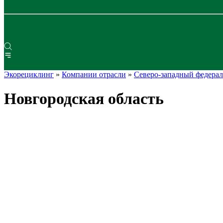
Экорециклинг
»
Компании отрасли
»
Северо-западный федера
Новгородская область