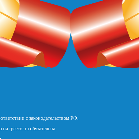
оответствии с законодательством РФ.
а rpcecor.ru обязательна.