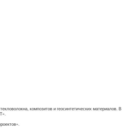
екловолокна, композитов и геосинтетических материалов. В
Т».
проектов».